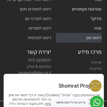
פתרונות אקוסטיים
ריהוט למוסדות חינוך
מדיקל
ריהוט למרכזי יום
פנאי
ריהוט לספריות
ריהוט חוץ
ריהוט לפנימיות
מרכז מידע
יצירת קשר
073-3243037
אודותינו
המכתש 6 חולון
פרויקטים
projects@shp.co.il
צרו קשר
Shomrat Projects
אנו משתמשים בקבצי "עוגיות" (Cookies) באתר זה כדי לשפר את אופן
השימוש באתר, לספק חווית גלישה טובה יותר ולהתאים את הפרסום
צריכים עזרה?
דברו איתנו
במדיות השונות בהתאם
למדיניות הפרטיות
. חלק מקבצי ה'עוגיות' הללו
הצהרת נגישות