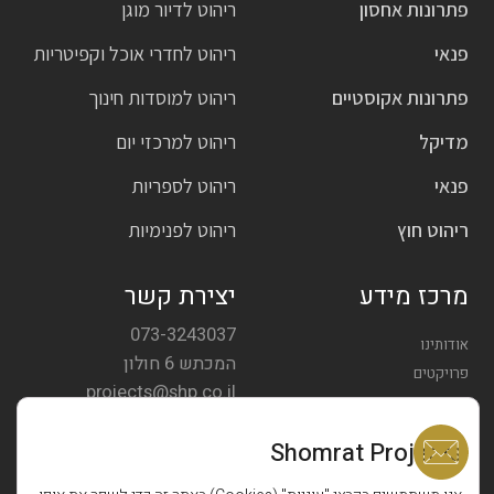
פתרונות אחסון
ריהוט לדיור מוגן
פנאי
ריהוט לחדרי אוכל וקפיטריות
פתרונות אקוסטיים
ריהוט למוסדות חינוך
מדיקל
ריהוט למרכזי יום
פנאי
ריהוט לספריות
ריהוט חוץ
ריהוט לפנימיות
מרכז מידע
יצירת קשר
073-3243037
אודותינו
המכתש 6 חולון
פרויקטים
projects@shp.co.il
צרו קשר
Shomrat Projects