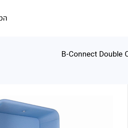
המכתש