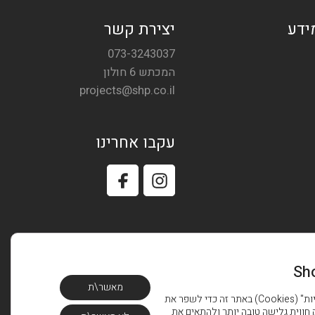
ידע
יצירת קשר
073-3243037
המכתש 6 חולון
projects@shp.co.il
עקבו אחרינו
Sh
מאשר\ת
אנו משתמשים בקבצי "עוגיות" (Cookies) באתר זה כדי לשפר את
חווית גלישה טובה יותר ולהתאים את