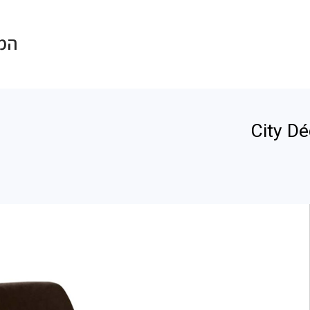
המכתש