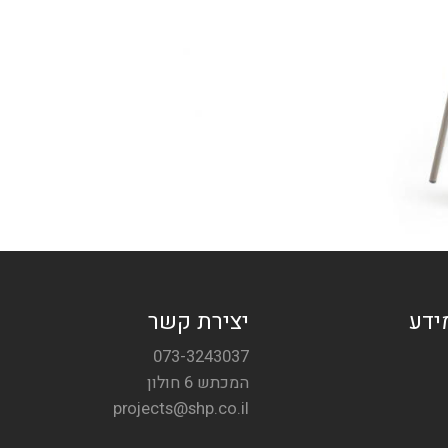
ידע
יצירת קשר
073-3243037
המכתש 6 חולון
projects@shp.co.il