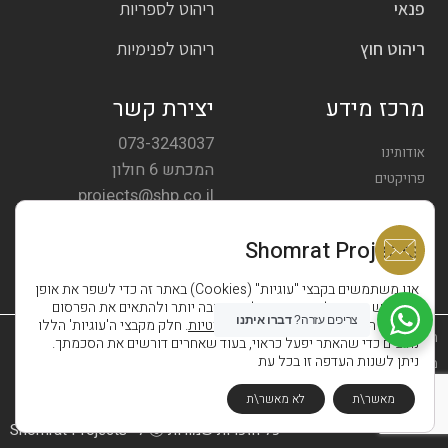
פנאי
ריהוט לספריות
ריהוט חוץ
ריהוט לפנימיות
מרכז מידע
יצירת קשר
073-3243037
אודותינו
המכתש 6 חולון
פרויקטים
projects@shp.co.il
צרו קשר
Shomrat Projects
אנו משתמשים בקבצי "עוגיות" (Cookies) באתר זה כדי לשפר את אופן
השימוש באתר, לספק חווית גלישה טובה יותר ולהתאים את הפרסום
צריכים עזרה?
דברו איתנו
במדיות השונות בהתאם
למדיניות הפרטיות
. חלק מקבצי ה'עוגיות' הללו
הצהרת נגישות
נחוצים כדי שהאתר יפעל כראוי, בעוד שאחרים דורשים את הסכמתך.
ניתן לשנות העדפה זו בכל עת
מדיניות פרטיות
תקנון אתר
מאשר\ת
לא מאשר\ת
כל הזכויות שמורות Ⓒ ל- Shomrat Projects