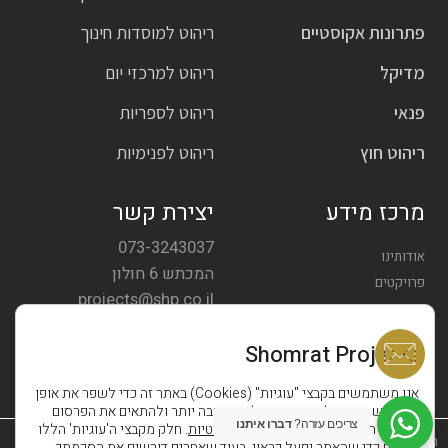
פתרונות אקוסטיים
ריהוט למוסדות חינוך
מדיקל
ריהוט למרכזי יום
פנאי
ריהוט לספריות
ריהוט חוץ
ריהוט לפנימיות
מרכז מידע
יצירת קשר
073-3243037
אודותינו
המכתש 6 חולון
פרויקטים
projects@shp.co.il
צרו קשר
Shomrat Projects
אנו משתמשים בקבצי "עוגיות" (Cookies) באתר זה כדי לשפר את אופן
השימוש באתר, לספק חווית גלישה טובה יותר ולהתאים את הפרסום
צריכים עזרה?
דברו איתנו
במדיות השונות בהתאם
למדיניות הפרטיות
. חלק מקבצי ה'עוגיות' הללו
הצהרת נגישות
נחוצים כדי שהאתר יפעל כראוי, בעוד שאחרים דורשים את הסכמתך.