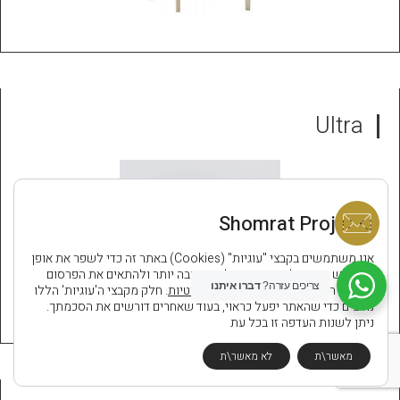
Ultra
Shomrat Projects
אנו משתמשים בקבצי "עוגיות" (Cookies) באתר זה כדי לשפר את אופן
השימוש באתר, לספק חווית גלישה טובה יותר ולהתאים את הפרסום
צריכים עזרה?
דברו איתנו
במדיות השונות בהתאם
למדיניות הפרטיות
. חלק מקבצי ה'עוגיות' הללו
נחוצים כדי שהאתר יפעל כראוי, בעוד שאחרים דורשים את הסכמתך.
ניתן לשנות העדפה זו בכל עת
מאשר\ת
לא מאשר\ת